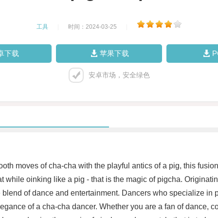
工具
|
时间：2024-03-25
|
卓下载
苹果下载
安卓市场，安全绿色
oth moves of cha-cha with the playful antics of a pig, this fusi
t while oinking like a pig - that is the magic of pigcha. Originat
e blend of dance and entertainment. Dancers who specialize in pi
e elegance of a cha-cha dancer. Whether you are a fan of dance, c