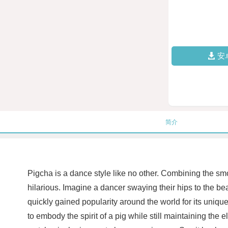
安
简介
Pigcha is a dance style like no other. Combining the smo
hilarious. Imagine a dancer swaying their hips to the bea
quickly gained popularity around the world for its uniqu
to embody the spirit of a pig while still maintaining th