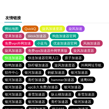
友情链接
网站地图
QuickQ
旋风加速度器
旋风加速
坚果加速器
tiktok加速器
狗急加速器官网
免费vqn外网加速
小蓝鸟
优途加速器官网
风驰加速器
旋风加速器
免费vps加速器外网苹果版
旋风加速度器
快连加速器
快连加速器官网入口
原子加速器
快鸭加速器
快柠檬加速器
旋风加速度器
外网网址导航
软件中心
银河加速器
蚂蚁加速器
银河加速器
银河加速器
青柠加速器
hammer加速器
速鹰666
银河加速器
vp(永久免费)加速器
银河加速器
银河加速器
暴雪加速器
纵云梯加速器
暴雪加速器
银河加速器
银河加速器
青柠加速器
银河加速器