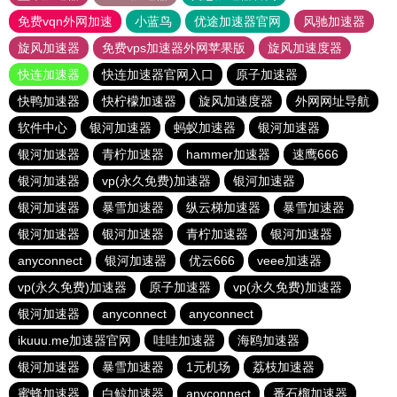
免费vqn外网加速
小蓝鸟
优途加速器官网
风驰加速器
旋风加速器
免费vps加速器外网苹果版
旋风加速度器
快连加速器
快连加速器官网入口
原子加速器
快鸭加速器
快柠檬加速器
旋风加速度器
外网网址导航
软件中心
银河加速器
蚂蚁加速器
银河加速器
银河加速器
青柠加速器
hammer加速器
速鹰666
银河加速器
vp(永久免费)加速器
银河加速器
银河加速器
暴雪加速器
纵云梯加速器
暴雪加速器
银河加速器
银河加速器
青柠加速器
银河加速器
anyconnect
银河加速器
优云666
veee加速器
vp(永久免费)加速器
原子加速器
vp(永久免费)加速器
银河加速器
anyconnect
anyconnect
ikuuu.me加速器官网
哇哇加速器
海鸥加速器
银河加速器
暴雪加速器
1元机场
荔枝加速器
蜜蜂加速器
白鲸加速器
anyconnect
番石榴加速器