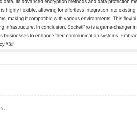
ged data. Its advanced encryption methods and data protection 
highly flexible, allowing for effortless integration into existin
, making it compatible with various environments. This flexibil
 infrastructure. In conclusion, SocketPro is a game-changer in th
rs businesses to enhance their communication systems. Embrace
ncy.#3#
心。