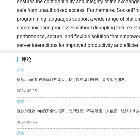
ensures the confidentiality and integrity of the exchan
safe from unauthorized access. Furthermore, SocketPro is 
programming languages support a wide range of platforms
communication processes without disrupting their existing
performance, secure, and flexible solution that empowe
server interactions for improved productivity and efficie
评论
游客
这款app的用户群体非常庞大，我可以结识到来自世界各地的朋友。
2024-03-25
游客
这款加速器app的安全性很高，使用过程中不会泄露个人信息，让我非常放
2024-03-25
游客