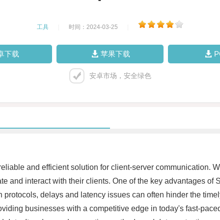
工具
|
时间：2024-03-25
|
卓下载
苹果下载
安卓市场，安全绿色
liable and efficient solution for client-server communication. Wi
and interact with their clients. One of the key advantages of Soc
 protocols, delays and latency issues can often hinder the time
 providing businesses with a competitive edge in today's fast-pace