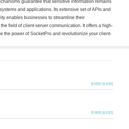
mechanisms guarantee that sensitive information remains
g systems and applications. Its extensive set of APIs and
ity enables businesses to streamline their
e field of client-server communication. It offers a high-
 the power of SocketPro and revolutionize your client-
支持
[0]
反对
[0]
支持
[0]
反对
[0]