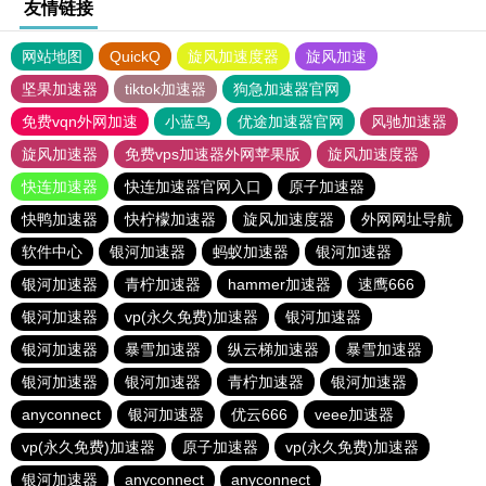
友情链接
网站地图
QuickQ
旋风加速度器
旋风加速
坚果加速器
tiktok加速器
狗急加速器官网
免费vqn外网加速
小蓝鸟
优途加速器官网
风驰加速器
旋风加速器
免费vps加速器外网苹果版
旋风加速度器
快连加速器
快连加速器官网入口
原子加速器
快鸭加速器
快柠檬加速器
旋风加速度器
外网网址导航
软件中心
银河加速器
蚂蚁加速器
银河加速器
银河加速器
青柠加速器
hammer加速器
速鹰666
银河加速器
vp(永久免费)加速器
银河加速器
银河加速器
暴雪加速器
纵云梯加速器
暴雪加速器
银河加速器
银河加速器
青柠加速器
银河加速器
anyconnect
银河加速器
优云666
veee加速器
vp(永久免费)加速器
原子加速器
vp(永久免费)加速器
银河加速器
anyconnect
anyconnect