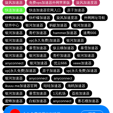
旋风加速器
免费vps加速器外网苹果版
旋风加速度器
快连加速器
快连加速器官网入口
原子加速器
快鸭加速器
快柠檬加速器
旋风加速度器
外网网址导航
软件中心
银河加速器
蚂蚁加速器
银河加速器
银河加速器
青柠加速器
hammer加速器
速鹰666
银河加速器
vp(永久免费)加速器
银河加速器
银河加速器
暴雪加速器
纵云梯加速器
暴雪加速器
银河加速器
银河加速器
青柠加速器
银河加速器
anyconnect
银河加速器
优云666
veee加速器
vp(永久免费)加速器
原子加速器
vp(永久免费)加速器
银河加速器
anyconnect
anyconnect
ikuuu.me加速器官网
哇哇加速器
海鸥加速器
银河加速器
暴雪加速器
1元机场
荔枝加速器
蜜蜂加速器
白鲸加速器
anyconnect
番石榴加速器
暴雪加速器
免费海外pvn加速器