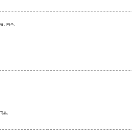
中游刃有余。
的商品。