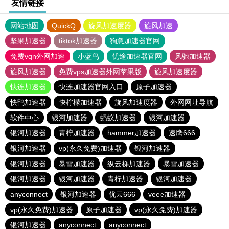
友情链接
网站地图
QuickQ
旋风加速度器
旋风加速
坚果加速器
tiktok加速器
狗急加速器官网
免费vqn外网加速
小蓝鸟
优途加速器官网
风驰加速器
旋风加速器
免费vps加速器外网苹果版
旋风加速度器
快连加速器
快连加速器官网入口
原子加速器
快鸭加速器
快柠檬加速器
旋风加速度器
外网网址导航
软件中心
银河加速器
蚂蚁加速器
银河加速器
银河加速器
青柠加速器
hammer加速器
速鹰666
银河加速器
vp(永久免费)加速器
银河加速器
银河加速器
暴雪加速器
纵云梯加速器
暴雪加速器
银河加速器
银河加速器
青柠加速器
银河加速器
anyconnect
银河加速器
优云666
veee加速器
vp(永久免费)加速器
原子加速器
vp(永久免费)加速器
银河加速器
anyconnect
anyconnect