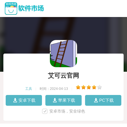
艾可云官网
工具
|
时间：2024-04-13
|
安卓下载
苹果下载
PC下载
安卓市场，安全绿色