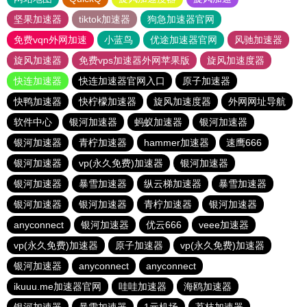
坚果加速器
tiktok加速器
狗急加速器官网
免费vqn外网加速
小蓝鸟
优途加速器官网
风驰加速器
旋风加速器
免费vps加速器外网苹果版
旋风加速度器
快连加速器
快连加速器官网入口
原子加速器
快鸭加速器
快柠檬加速器
旋风加速度器
外网网址导航
软件中心
银河加速器
蚂蚁加速器
银河加速器
银河加速器
青柠加速器
hammer加速器
速鹰666
银河加速器
vp(永久免费)加速器
银河加速器
银河加速器
暴雪加速器
纵云梯加速器
暴雪加速器
银河加速器
银河加速器
青柠加速器
银河加速器
anyconnect
银河加速器
优云666
veee加速器
vp(永久免费)加速器
原子加速器
vp(永久免费)加速器
银河加速器
anyconnect
anyconnect
ikuuu.me加速器官网
哇哇加速器
海鸥加速器