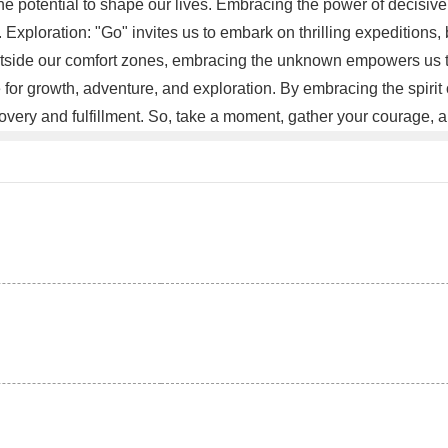
the potential to shape our lives. Embracing the power of decisi
Exploration: "Go" invites us to embark on thrilling expeditions,
outside our comfort zones, embracing the unknown empowers us to
for growth, adventure, and exploration. By embracing the spiri
covery and fulfillment. So, take a moment, gather your courage,