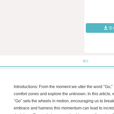
安
简介
Introductions: From the moment we utter the word "Go," an 
comfort zones and explore the unknown. In this article, w
"Go" sets the wheels in motion, encouraging us to break f
embrace and harness this momentum can lead to incredib