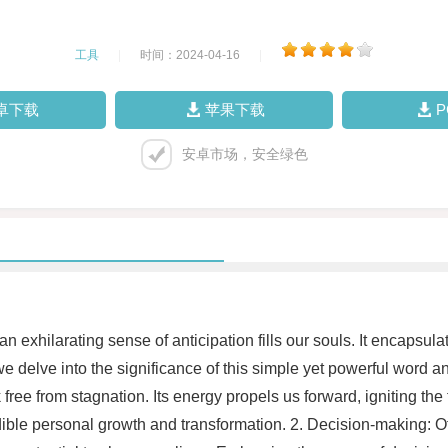
工具
|
时间：2024-04-16
|
卓下载
苹果下载
安卓市场，安全绿色
exhilarating sense of anticipation fills our souls. It encapsulate
e delve into the significance of this simple yet powerful word an
ree from stagnation. Its energy propels us forward, igniting the
le personal growth and transformation. 2. Decision-making: Of