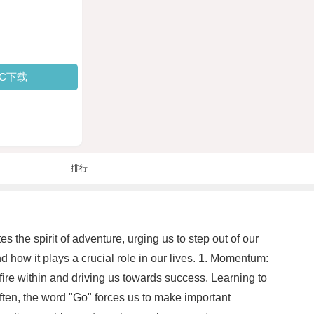
PC下载
排行
s the spirit of adventure, urging us to step out of our
d how it plays a crucial role in our lives. 1. Momentum:
 fire within and driving us towards success. Learning to
ten, the word "Go" forces us to make important