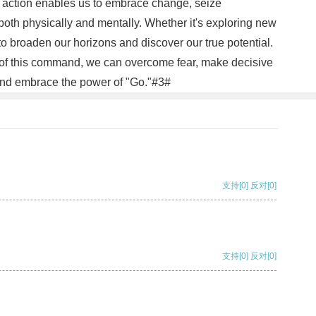
ve action enables us to embrace change, seize
 both physically and mentally. Whether it's exploring new
 broaden our horizons and discover our true potential.
t of this command, we can overcome fear, make decisive
 and embrace the power of "Go."#3#
支持
[0]
反对
[0]
支持
[0]
反对
[0]