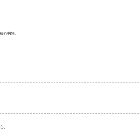
够放心购物。
。
心。