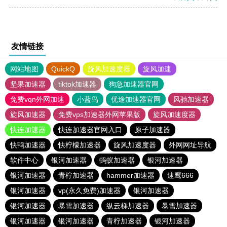
友情链接
网站地图
QuickQ
旋风加速度器
旋风加速
坚果加速器
tiktok加速器
狗急加速器官网
免费vqn外网加速
小蓝鸟
优途加速器官网
风驰加速器
旋风加速器
免费vps加速器外网苹果版
旋风加速度器
快连加速器
快连加速器官网入口
原子加速器
快鸭加速器
快柠檬加速器
旋风加速度器
外网网址导航
软件中心
银河加速器
蚂蚁加速器
银河加速器
银河加速器
青柠加速器
hammer加速器
速鹰666
银河加速器
vp(永久免费)加速器
银河加速器
银河加速器
暴雪加速器
纵云梯加速器
暴雪加速器
银河加速器
银河加速器
青柠加速器
银河加速器