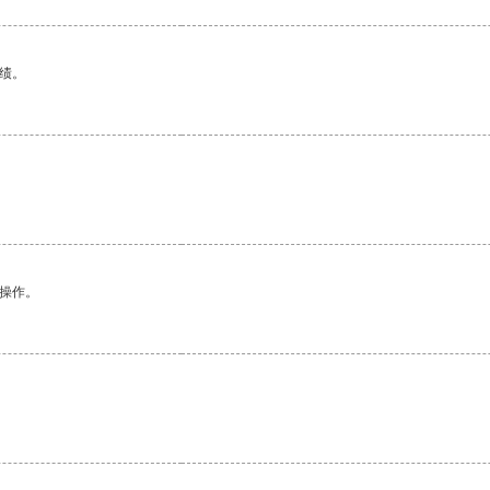
绩。
悉操作。