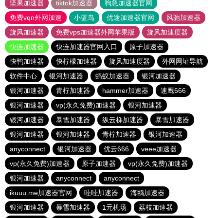
坚果加速器
tiktok加速器
狗急加速器官网
免费vqn外网加速
小蓝鸟
优途加速器官网
风驰加速器
旋风加速器
免费vps加速器外网苹果版
旋风加速度器
快连加速器
快连加速器官网入口
原子加速器
快鸭加速器
快柠檬加速器
旋风加速度器
外网网址导航
软件中心
银河加速器
蚂蚁加速器
银河加速器
银河加速器
青柠加速器
hammer加速器
速鹰666
银河加速器
vp(永久免费)加速器
银河加速器
银河加速器
暴雪加速器
纵云梯加速器
暴雪加速器
银河加速器
银河加速器
青柠加速器
银河加速器
anyconnect
银河加速器
优云666
veee加速器
vp(永久免费)加速器
原子加速器
vp(永久免费)加速器
银河加速器
anyconnect
anyconnect
ikuuu.me加速器官网
哇哇加速器
海鸥加速器
银河加速器
暴雪加速器
1元机场
荔枝加速器