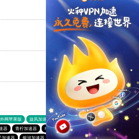
支持
[0]
反对
[0]
支持
[0]
反对
[0]
支持
[0]
反对
[0]
器外网苹果版
旋风加速度器
快连加速器
速器
青柠加速器
hammer加速器
速鹰666
银河加速器
子加速器
银河加速器
anyconnect
海鸥加速器