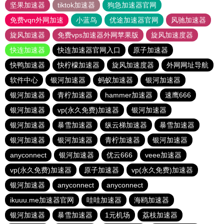
坚果加速器
tiktok加速器
狗急加速器官网
免费vqn外网加速
小蓝鸟
优途加速器官网
风驰加速器
旋风加速器
免费vps加速器外网苹果版
旋风加速度器
快连加速器
快连加速器官网入口
原子加速器
快鸭加速器
快柠檬加速器
旋风加速度器
外网网址导航
软件中心
银河加速器
蚂蚁加速器
银河加速器
银河加速器
青柠加速器
hammer加速器
速鹰666
银河加速器
vp(永久免费)加速器
银河加速器
银河加速器
暴雪加速器
纵云梯加速器
暴雪加速器
银河加速器
银河加速器
青柠加速器
银河加速器
anyconnect
银河加速器
优云666
veee加速器
vp(永久免费)加速器
原子加速器
vp(永久免费)加速器
银河加速器
anyconnect
anyconnect
ikuuu.me加速器官网
哇哇加速器
海鸥加速器
银河加速器
暴雪加速器
1元机场
荔枝加速器