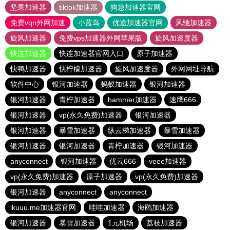
坚果加速器
tiktok加速器
狗急加速器官网
免费vqn外网加速
小蓝鸟
优途加速器官网
风驰加速器
旋风加速器
免费vps加速器外网苹果版
旋风加速度器
快连加速器
快连加速器官网入口
原子加速器
快鸭加速器
快柠檬加速器
旋风加速度器
外网网址导航
软件中心
银河加速器
蚂蚁加速器
银河加速器
银河加速器
青柠加速器
hammer加速器
速鹰666
银河加速器
vp(永久免费)加速器
银河加速器
银河加速器
暴雪加速器
纵云梯加速器
暴雪加速器
银河加速器
银河加速器
青柠加速器
银河加速器
anyconnect
银河加速器
优云666
veee加速器
vp(永久免费)加速器
原子加速器
vp(永久免费)加速器
银河加速器
anyconnect
anyconnect
ikuuu.me加速器官网
哇哇加速器
海鸥加速器
银河加速器
暴雪加速器
1元机场
荔枝加速器