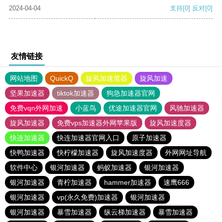
2024-04-04
支持
[0]
反对
[0]
友情链接
网站地图
QuickQ
旋风加速度器
旋风加速
坚果加速器
tiktok加速器
狗急加速器官网
免费vqn外网加速
小蓝鸟
优途加速器官网
风驰加速器
旋风加速器
免费vps加速器外网苹果版
旋风加速度器
快连加速器
快连加速器官网入口
原子加速器
快鸭加速器
快柠檬加速器
旋风加速度器
外网网址导航
软件中心
银河加速器
蚂蚁加速器
银河加速器
银河加速器
青柠加速器
hammer加速器
速鹰666
银河加速器
vp(永久免费)加速器
银河加速器
银河加速器
暴雪加速器
纵云梯加速器
暴雪加速器