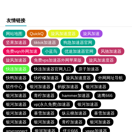
友情链接
网站地图
QuickQ
旋风加速度器
旋风加速
坚果加速器
tiktok加速器
狗急加速器官网
免费vqn外网加速
小蓝鸟
优途加速器官网
风驰加速器
旋风加速器
免费vps加速器外网苹果版
旋风加速度器
快连加速器
快连加速器官网入口
原子加速器
快鸭加速器
快柠檬加速器
旋风加速度器
外网网址导航
软件中心
银河加速器
蚂蚁加速器
银河加速器
银河加速器
青柠加速器
hammer加速器
速鹰666
银河加速器
vp(永久免费)加速器
银河加速器
银河加速器
暴雪加速器
纵云梯加速器
暴雪加速器
银河加速器
银河加速器
青柠加速器
银河加速器
anyconnect
银河加速器
优云666
veee加速器