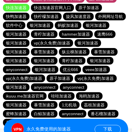
快连加速器
快连加速器官网入口
原子加速器
快鸭加速器
快柠檬加速器
旋风加速度器
外网网址导航
软件中心
银河加速器
蚂蚁加速器
银河加速器
银河加速器
青柠加速器
hammer加速器
速鹰666
银河加速器
vp(永久免费)加速器
银河加速器
银河加速器
暴雪加速器
纵云梯加速器
暴雪加速器
银河加速器
银河加速器
青柠加速器
银河加速器
anyconnect
银河加速器
优云666
veee加速器
vp(永久免费)加速器
原子加速器
vp(永久免费)加速器
银河加速器
anyconnect
anyconnect
ikuuu.me加速器官网
哇哇加速器
海鸥加速器
银河加速器
暴雪加速器
1元机场
荔枝加速器
蜜蜂加速器
白鲸加速器
anyconnect
番石榴加速器
暴雪加速器
免费海外pvn加速器
永久免费使用的加速器
下载