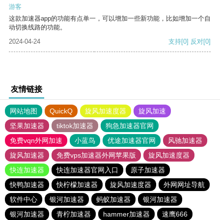
游客
这款加速器app的功能有点单一，可以增加一些新功能，比如增加一个自
动切换线路的功能。
2024-04-24
支持
[0]
反对
[0]
友情链接
网站地图
QuickQ
旋风加速度器
旋风加速
坚果加速器
tiktok加速器
狗急加速器官网
免费vqn外网加速
小蓝鸟
优途加速器官网
风驰加速器
旋风加速器
免费vps加速器外网苹果版
旋风加速度器
快连加速器
快连加速器官网入口
原子加速器
快鸭加速器
快柠檬加速器
旋风加速度器
外网网址导航
软件中心
银河加速器
蚂蚁加速器
银河加速器
银河加速器
青柠加速器
hammer加速器
速鹰666