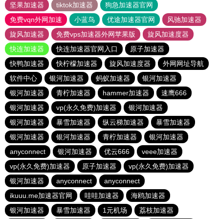
坚果加速器
tiktok加速器
狗急加速器官网
免费vqn外网加速
小蓝鸟
优途加速器官网
风驰加速器
旋风加速器
免费vps加速器外网苹果版
旋风加速度器
快连加速器
快连加速器官网入口
原子加速器
快鸭加速器
快柠檬加速器
旋风加速度器
外网网址导航
软件中心
银河加速器
蚂蚁加速器
银河加速器
银河加速器
青柠加速器
hammer加速器
速鹰666
银河加速器
vp(永久免费)加速器
银河加速器
银河加速器
暴雪加速器
纵云梯加速器
暴雪加速器
银河加速器
银河加速器
青柠加速器
银河加速器
anyconnect
银河加速器
优云666
veee加速器
vp(永久免费)加速器
原子加速器
vp(永久免费)加速器
银河加速器
anyconnect
anyconnect
ikuuu.me加速器官网
哇哇加速器
海鸥加速器
银河加速器
暴雪加速器
1元机场
荔枝加速器