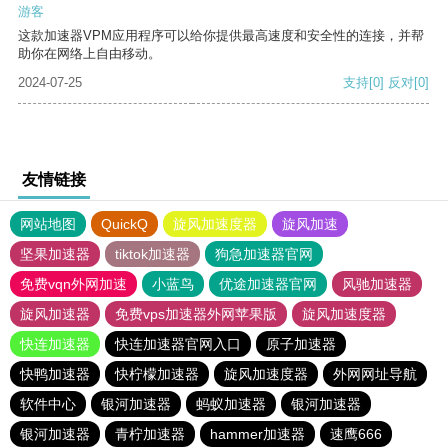
游客
这款加速器VPM应用程序可以给你提供最高速度和安全性的连接，并帮
助你在网络上自由移动。
2024-07-25
支持
[0]
反对
[0]
友情链接
网站地图
QuickQ
旋风加速度器
旋风加速
坚果加速器
tiktok加速器
狗急加速器官网
免费vqn外网加速
小蓝鸟
优途加速器官网
风驰加速器
旋风加速器
免费vps加速器外网苹果版
旋风加速度器
快连加速器
快连加速器官网入口
原子加速器
快鸭加速器
快柠檬加速器
旋风加速度器
外网网址导航
软件中心
银河加速器
蚂蚁加速器
银河加速器
银河加速器
青柠加速器
hammer加速器
速鹰666