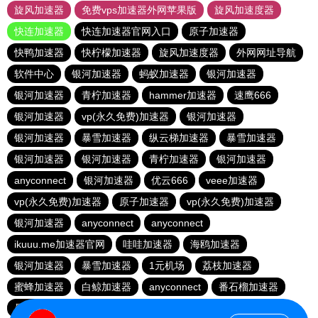
旋风加速器
免费vps加速器外网苹果版
旋风加速度器
快连加速器
快连加速器官网入口
原子加速器
快鸭加速器
快柠檬加速器
旋风加速度器
外网网址导航
软件中心
银河加速器
蚂蚁加速器
银河加速器
银河加速器
青柠加速器
hammer加速器
速鹰666
银河加速器
vp(永久免费)加速器
银河加速器
银河加速器
暴雪加速器
纵云梯加速器
暴雪加速器
银河加速器
银河加速器
青柠加速器
银河加速器
anyconnect
银河加速器
优云666
veee加速器
vp(永久免费)加速器
原子加速器
vp(永久免费)加速器
银河加速器
anyconnect
anyconnect
ikuuu.me加速器官网
哇哇加速器
海鸥加速器
银河加速器
暴雪加速器
1元机场
荔枝加速器
蜜蜂加速器
白鲸加速器
anyconnect
番石榴加速器
暴雪加速器
免费海外pvn加速器