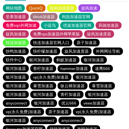
网站地图
QuickQ
旋风加速度器
旋风加速
坚果加速器
tiktok加速器
狗急加速器官网
免费vqn外网加速
小蓝鸟
优途加速器官网
风驰加速器
旋风加速器
免费vps加速器外网苹果版
旋风加速度器
快连加速器
快连加速器官网入口
原子加速器
快鸭加速器
快柠檬加速器
旋风加速度器
外网网址导航
软件中心
银河加速器
蚂蚁加速器
银河加速器
银河加速器
青柠加速器
hammer加速器
速鹰666
银河加速器
vp(永久免费)加速器
银河加速器
银河加速器
暴雪加速器
纵云梯加速器
暴雪加速器
银河加速器
银河加速器
青柠加速器
银河加速器
anyconnect
银河加速器
优云666
veee加速器
vp(永久免费)加速器
原子加速器
vp(永久免费)加速器
银河加速器
anyconnect
anyconnect