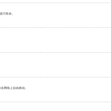
中游刃有余。
。
你在网络上自由移动。