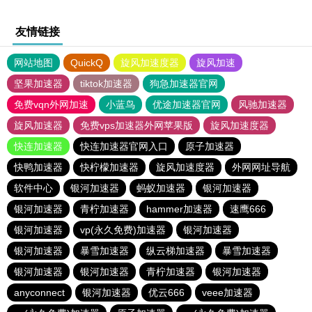
友情链接
网站地图
QuickQ
旋风加速度器
旋风加速
坚果加速器
tiktok加速器
狗急加速器官网
免费vqn外网加速
小蓝鸟
优途加速器官网
风驰加速器
旋风加速器
免费vps加速器外网苹果版
旋风加速度器
快连加速器
快连加速器官网入口
原子加速器
快鸭加速器
快柠檬加速器
旋风加速度器
外网网址导航
软件中心
银河加速器
蚂蚁加速器
银河加速器
银河加速器
青柠加速器
hammer加速器
速鹰666
银河加速器
vp(永久免费)加速器
银河加速器
银河加速器
暴雪加速器
纵云梯加速器
暴雪加速器
银河加速器
银河加速器
青柠加速器
银河加速器
anyconnect
银河加速器
优云666
veee加速器