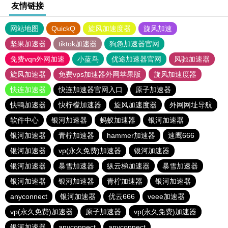
友情链接
网站地图
QuickQ
旋风加速度器
旋风加速
坚果加速器
tiktok加速器
狗急加速器官网
免费vqn外网加速
小蓝鸟
优途加速器官网
风驰加速器
旋风加速器
免费vps加速器外网苹果版
旋风加速度器
快连加速器
快连加速器官网入口
原子加速器
快鸭加速器
快柠檬加速器
旋风加速度器
外网网址导航
软件中心
银河加速器
蚂蚁加速器
银河加速器
银河加速器
青柠加速器
hammer加速器
速鹰666
银河加速器
vp(永久免费)加速器
银河加速器
银河加速器
暴雪加速器
纵云梯加速器
暴雪加速器
银河加速器
银河加速器
青柠加速器
银河加速器
anyconnect
银河加速器
优云666
veee加速器
vp(永久免费)加速器
原子加速器
vp(永久免费)加速器
银河加速器
anyconnect
anyconnect