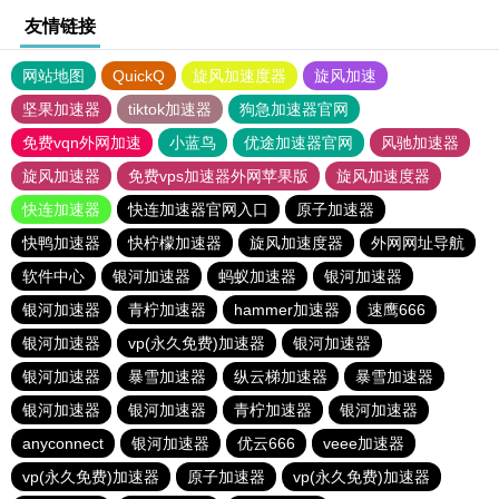
友情链接
网站地图
QuickQ
旋风加速度器
旋风加速
坚果加速器
tiktok加速器
狗急加速器官网
免费vqn外网加速
小蓝鸟
优途加速器官网
风驰加速器
旋风加速器
免费vps加速器外网苹果版
旋风加速度器
快连加速器
快连加速器官网入口
原子加速器
快鸭加速器
快柠檬加速器
旋风加速度器
外网网址导航
软件中心
银河加速器
蚂蚁加速器
银河加速器
银河加速器
青柠加速器
hammer加速器
速鹰666
银河加速器
vp(永久免费)加速器
银河加速器
银河加速器
暴雪加速器
纵云梯加速器
暴雪加速器
银河加速器
银河加速器
青柠加速器
银河加速器
anyconnect
银河加速器
优云666
veee加速器
vp(永久免费)加速器
原子加速器
vp(永久免费)加速器