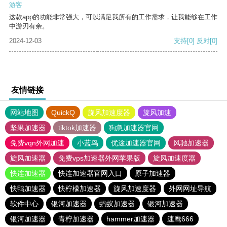
游客
这款app的功能非常强大，可以满足我所有的工作需求，让我能够在工作
中游刃有余。
2024-12-03
支持
[0]
反对
[0]
友情链接
网站地图
QuickQ
旋风加速度器
旋风加速
坚果加速器
tiktok加速器
狗急加速器官网
免费vqn外网加速
小蓝鸟
优途加速器官网
风驰加速器
旋风加速器
免费vps加速器外网苹果版
旋风加速度器
快连加速器
快连加速器官网入口
原子加速器
快鸭加速器
快柠檬加速器
旋风加速度器
外网网址导航
软件中心
银河加速器
蚂蚁加速器
银河加速器
银河加速器
青柠加速器
hammer加速器
速鹰666