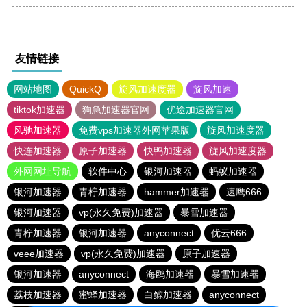
友情链接
网站地图
QuickQ
旋风加速度器
旋风加速
tiktok加速器
狗急加速器官网
优途加速器官网
风驰加速器
免费vps加速器外网苹果版
旋风加速度器
快连加速器
原子加速器
快鸭加速器
旋风加速度器
外网网址导航
软件中心
银河加速器
蚂蚁加速器
银河加速器
青柠加速器
hammer加速器
速鹰666
银河加速器
vp(永久免费)加速器
暴雪加速器
青柠加速器
银河加速器
anyconnect
优云666
veee加速器
vp(永久免费)加速器
原子加速器
银河加速器
anyconnect
海鸥加速器
暴雪加速器
荔枝加速器
蜜蜂加速器
白鲸加速器
anyconnect