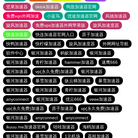
坚果加速器
tiktok加速器
狗急加速器官网
免费vqn外网加速
小蓝鸟
优途加速器官网
风驰加速器
旋风加速器
免费vps加速器外网苹果版
旋风加速度器
快连加速器
快连加速器官网入口
原子加速器
快鸭加速器
快柠檬加速器
旋风加速度器
外网网址导航
软件中心
银河加速器
蚂蚁加速器
银河加速器
银河加速器
青柠加速器
hammer加速器
速鹰666
银河加速器
vp(永久免费)加速器
银河加速器
银河加速器
暴雪加速器
纵云梯加速器
暴雪加速器
银河加速器
银河加速器
青柠加速器
银河加速器
anyconnect
银河加速器
优云666
veee加速器
vp(永久免费)加速器
原子加速器
vp(永久免费)加速器
银河加速器
anyconnect
anyconnect
ikuuu.me加速器官网
哇哇加速器
海鸥加速器
银河加速器
暴雪加速器
1元机场
荔枝加速器