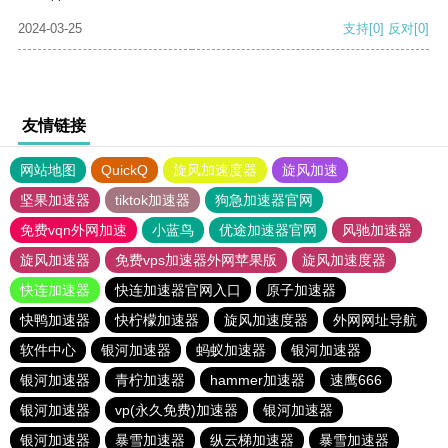
2024-03-25
支持
[0]
反对
[0]
友情链接
网站地图
QuickQ
旋风加速度器
旋风加速
坚果加速器
tiktok加速器
狗急加速器官网
免费vqn外网加速
小蓝鸟
优途加速器官网
风驰加速器
旋风加速器
免费vps加速器外网苹果版
旋风加速度器
快连加速器
快连加速器官网入口
原子加速器
快鸭加速器
快柠檬加速器
旋风加速度器
外网网址导航
软件中心
银河加速器
蚂蚁加速器
银河加速器
银河加速器
青柠加速器
hammer加速器
速鹰666
银河加速器
vp(永久免费)加速器
银河加速器
银河加速器
暴雪加速器
纵云梯加速器
暴雪加速器