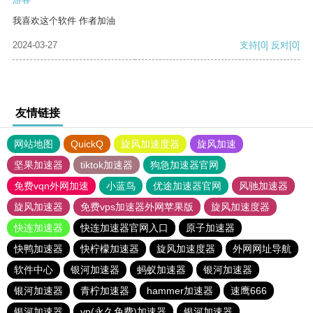
我喜欢这个软件 作者加油
2024-03-27
支持
[0]
反对
[0]
友情链接
网站地图
QuickQ
旋风加速度器
旋风加速
坚果加速器
tiktok加速器
狗急加速器官网
免费vqn外网加速
小蓝鸟
优途加速器官网
风驰加速器
旋风加速器
免费vps加速器外网苹果版
旋风加速度器
快连加速器
快连加速器官网入口
原子加速器
快鸭加速器
快柠檬加速器
旋风加速度器
外网网址导航
软件中心
银河加速器
蚂蚁加速器
银河加速器
银河加速器
青柠加速器
hammer加速器
速鹰666
银河加速器
vp(永久免费)加速器
银河加速器