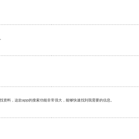
。
找资料，这款app的搜索功能非常强大，能够快速找到我需要的信息。