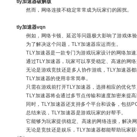
tly加速器破解版
然而，网络连接不稳定常常成为玩家们的困扰。
tly加速器vqn
例如，网络卡顿、延迟等问题极大影响了游戏体验
为了解决这个问题，TLY加速器应运而生。
TLY加速器是一款专门为游戏玩家设计的网络加速
通过TLY加速器，玩家可以享受稳定、高速的网络
无论是游戏竞技还是多人协作游戏，TLY加速器都
TLY加速器的使用非常简单。
只需在游戏前打开TLY加速器，选择相应的优化节
TLY加速器将会通过多节点传输和速度加密来提高
同时，TLY加速器还支持多个平台和设备，包括P
总结来说，TLY加速器是游戏玩家的好帮手。
它能够为玩家提供稳定、高速的网络连接，解决网
无论是竞技还是娱乐，TLY加速器都能帮助玩家获