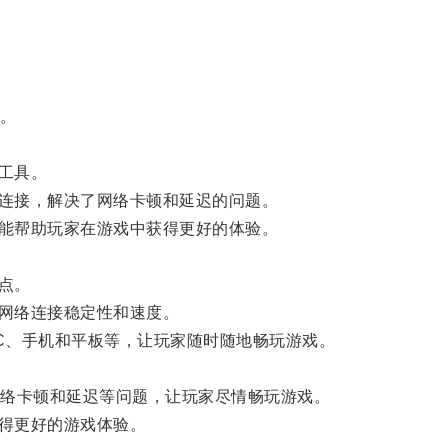
。
工具。
连接，解决了网络卡顿和延迟的问题。
能帮助玩家在游戏中获得更好的体验。
点。
网络连接稳定性和速度。
C、手机和平板等，让玩家随时随地畅玩游戏。
络卡顿和延迟等问题，让玩家尽情畅玩游戏。
得更好的游戏体验。