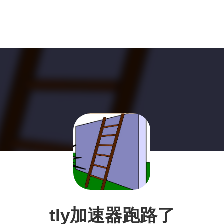
tly加速器跑路了