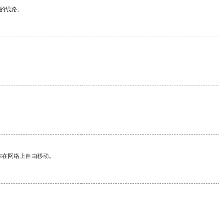
区的线路。
你在网络上自由移动。
。