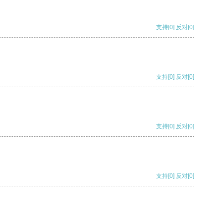
支持
[0]
反对
[0]
支持
[0]
反对
[0]
支持
[0]
反对
[0]
支持
[0]
反对
[0]