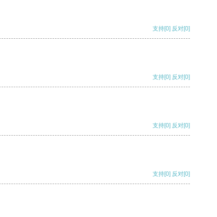
支持
[0]
反对
[0]
支持
[0]
反对
[0]
支持
[0]
反对
[0]
支持
[0]
反对
[0]