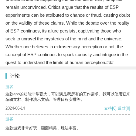
remain unconvinced. Critics argue that the results of ESP
experiments can be attributed to chance or fraud, casting doubt
on the validity of these claims. While the debate over the reality
of ESP continues, its allure persists, captivating those who
seek to unravel the mysteries of the mind and the universe.
Whether one believes in extrasensory perception or not, the
concept of ESP continues to spark curiosity and intrigue in the
quest to understand the limits of human perception.#3#
评论
游客
这款app的功能非常强大，可以满足我所有的工作需求。我可以使用它来
编辑文档、制作演示文稿、管理日程安排等。
2024-06-14
支持
[0]
反对
[0]
游客
这款游戏非常好玩，画面精美，玩法丰富。