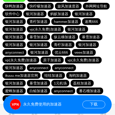
快鸭加速器
快柠檬加速器
旋风加速度器
外网网址导航
软件中心
银河加速器
蚂蚁加速器
银河加速器
银河加速器
青柠加速器
hammer加速器
速鹰666
银河加速器
vp(永久免费)加速器
银河加速器
银河加速器
暴雪加速器
纵云梯加速器
暴雪加速器
银河加速器
银河加速器
青柠加速器
银河加速器
anyconnect
银河加速器
优云666
veee加速器
vp(永久免费)加速器
原子加速器
vp(永久免费)加速器
银河加速器
anyconnect
anyconnect
ikuuu.me加速器官网
哇哇加速器
海鸥加速器
银河加速器
暴雪加速器
1元机场
荔枝加速器
蜜蜂加速器
白鲸加速器
anyconnect
番石榴加速器
暴雪加速器
免费海外pvn加速器
永久免费使用的加速器
下载
0.042902s
首页
安卓
苹果
排行
推荐